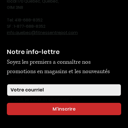
local 170 Québec, Québec,
G1M 3N8
Tel: 418-688-8352
SF : 1-877-688-8352
info.quebec@fitnessentrepot.com
Notre info-lettre
Soyez les premiers a connaître nos 
promotions en magasins et les nouveautés
Courriel
*
Oui, je veux m'abonner
*
M'inscrire