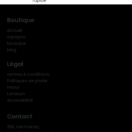
rapide
Boutique
Accueil
a propos
boutique
blog
Légal
termes & conditions
Politiques vie privée
retour
Livraison
Accessibilité
Contact
355, rue marais,