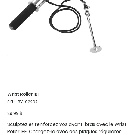
Wrist Roller IBF
SKU
SKU :
BY-92207
BY-
92207
Prix
29,99 $
Sculptez et renforcez vos avant-bras avec le Wrist
Roller IBF. Chargez-le avec des plaques régulières