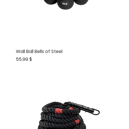
Wall Ball Bells of Steel
Prix
55,99 $