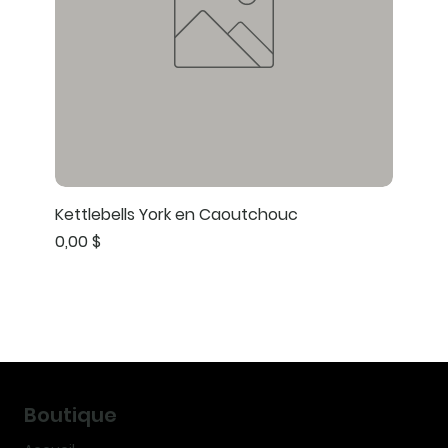
Kettlebells York en Caoutchouc
Prix
0,00 $
Boutique