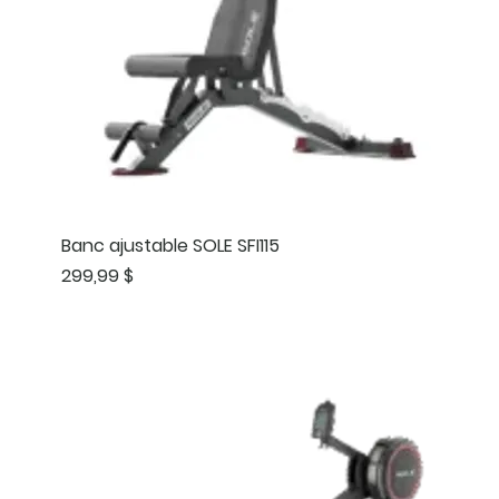
Banc ajustable SOLE SFI115
Prix
299,99 $