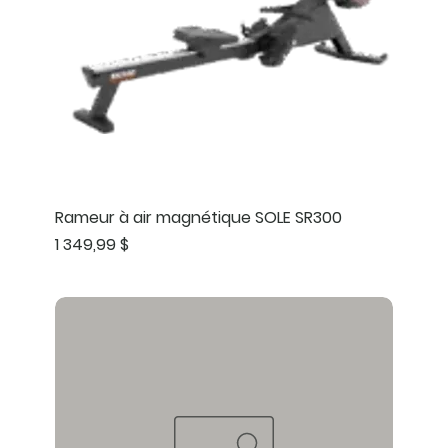
Rameur à air magnétique SOLE SR300
Prix
1 349,99 $