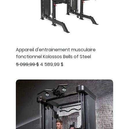
Appareil d'entrainement musculaire
fonctionnel Kolossos Bells of Steel
Prix original
Prix promotionnel
5 099,99 $
4 589,99 $