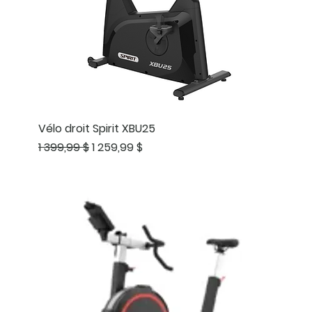
Vélo droit Spirit XBU25
Prix original
Prix promotionnel
1 399,99 $
1 259,99 $