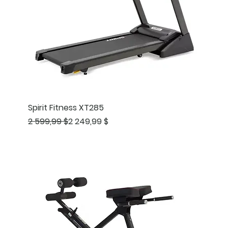
Spirit Fitness XT285
Prix original
Prix promotionnel
2 599,99 $
2 249,99 $