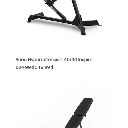
Banc Hyperextension 45/90 Inspire
Prix original
Prix promotionnel
624,99 $
549,99 $