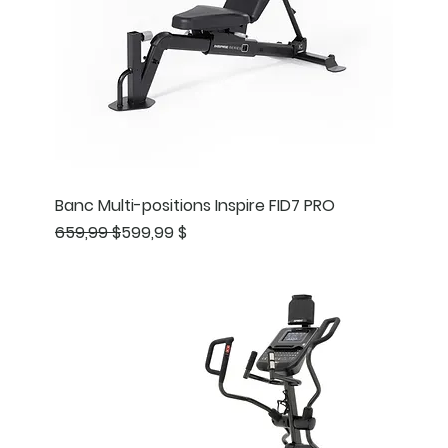
Banc Multi-positions Inspire FID7 PRO
Prix original
Prix promotionnel
659,99 $
599,99 $