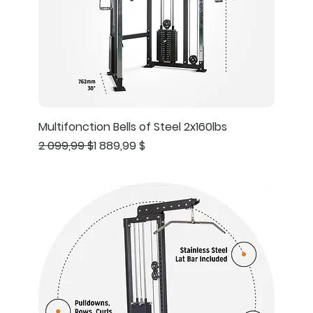
Multifonction Bells of Steel 2x160lbs
Prix original
Prix promotionnel
2 099,99 $
1 889,99 $