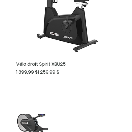
Vélo droit Spirit XBU25
Prix original
Prix promotionnel
1 399,99 $
1 259,99 $