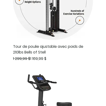
Tour de poulie ajustable avec poids de
210lbs Bells of Stell
Prix original
Prix promotionnel
1 299,99 $
1 169,99 $