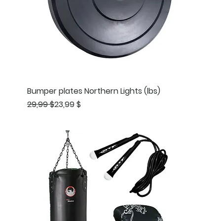
Bumper plates Northern Lights (lbs)
Prix original
Prix promotionnel
29,99 $
23,99 $