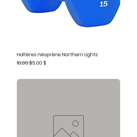
Haltères néoprène Northern Lights
Prix original
Prix promotionnel
10,00 $
5,00 $