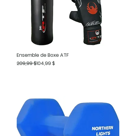
Ensemble de Boxe ATF
Prix original
Prix promotionnel
209,99 $
104,99 $