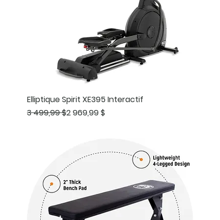
Elliptique Spirit XE395 Interactif
Prix original
Prix promotionnel
3 499,99 $
2 969,99 $