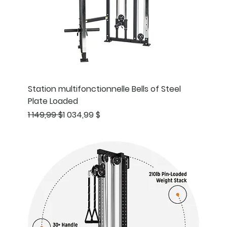
Station multifonctionnelle Bells of Steel
Plate Loaded
Prix original
Prix promotionnel
1 149,99 $
1 034,99 $