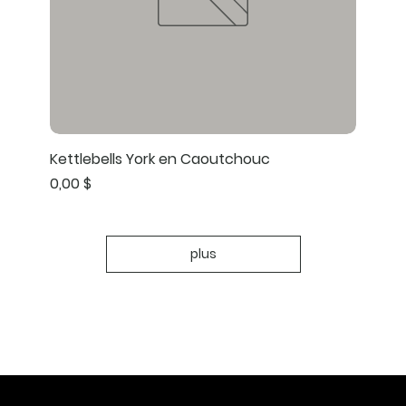
Kettlebells York en Caoutchouc
Prix
0,00 $
plus