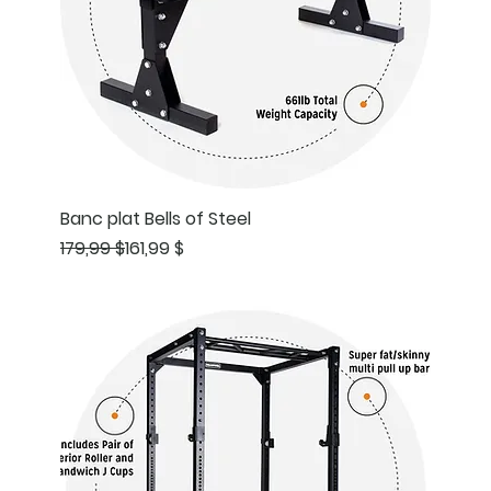
Banc plat Bells of Steel
Prix original
Prix promotionnel
179,99 $
161,99 $