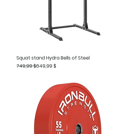
Squat stand Hydra Bells of Steel
Prix original
Prix promotionnel
749,99 $
649,99 $