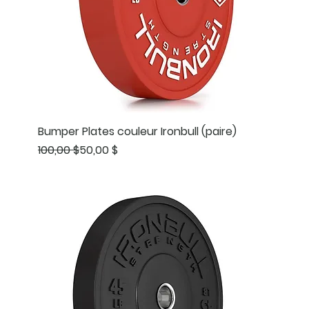
Bumper Plates couleur Ironbull (paire)
Prix original
Prix promotionnel
100,00 $
50,00 $