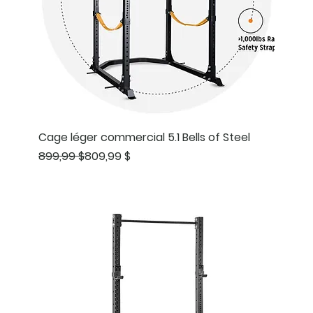
Cage léger commercial 5.1 Bells of Steel
Prix original
Prix promotionnel
899,99 $
809,99 $