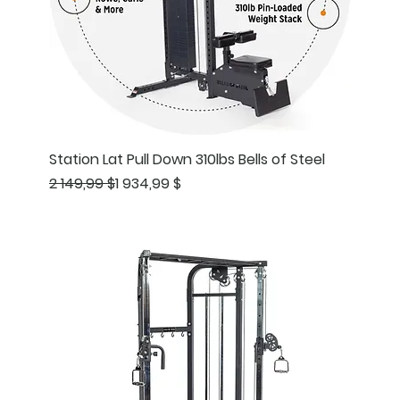
Station Lat Pull Down 310lbs Bells of Steel
Prix original
Prix promotionnel
2 149,99 $
1 934,99 $