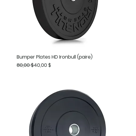
Bumper Plates HD Ironbull (paire)
Prix original
Prix promotionnel
80,00 $
40,00 $