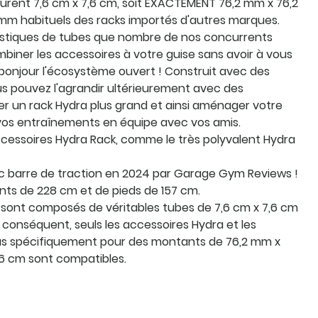
urent 7,6 cm x 7,6 cm, soit EXACTEMENT 76,2 mm x 76,2
mm habituels des racks importés d'autres marques.
stiques de tubes que nombre de nos concurrents
biner les accessoires à votre guise sans avoir à vous
 bonjour l'écosystème ouvert ! Construit avec des
s pouvez l'agrandir ultérieurement avec des
 un rack Hydra plus grand et ainsi aménager votre
u vos entraînements en équipe avec vos amis.
cessoires Hydra Rack, comme le très polyvalent Hydra
vec barre de traction en 2024 par Garage Gym Reviews !
nts de 228 cm et de pieds de 157 cm.
 sont composés de véritables tubes de 7,6 cm x 7,6 cm
 conséquent, seuls les accessoires Hydra et les
çus spécifiquement pour des montants de 76,2 mm x
6 cm sont compatibles.