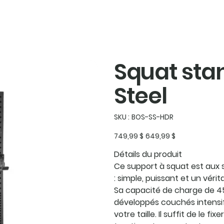
opos
Contact
log in
Squat stan
Steel
SKU
SKU :
BOS-SS-HDR
BOS-
SS-
HDR
Prix
Prix
749,99 $
649,99 $
d’origine
promotionnel
Détails du produit
Ce support à squat est aux 
: simple, puissant et un vér
Sa capacité de charge de 45
développés couchés intensif
votre taille. Il suffit de le 