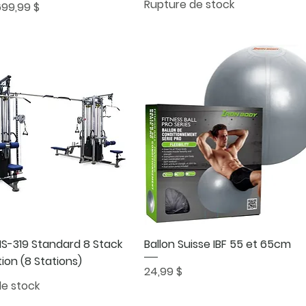
Rupture de stock
al
otionnel
699,99 $
Aperçu rapide
Aperçu rapide
MS-319 Standard 8 Stack
Ballon Suisse IBF 55 et 65cm
tion (8 Stations)
Prix
24,99 $
de stock