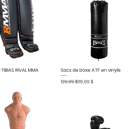
Aperçu rapide
Aperçu rapide
TIBIAS RIVAL MMA
Sacs de boxe ATF en vinyle
Prix original
Prix promotionnel
129,99 $
116,99 $