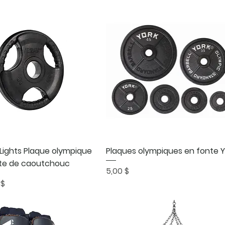
Aperçu rapide
Aperçu rapide
Lights Plaque olympique
Plaques olympiques en fonte Y
te de caoutchouc
Prix
5,00 $
al
otionnel
 $