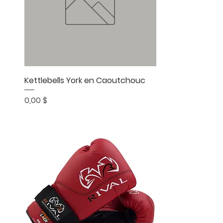
Aperçu rapide
Kettlebells York en Caoutchouc
Prix
0,00 $