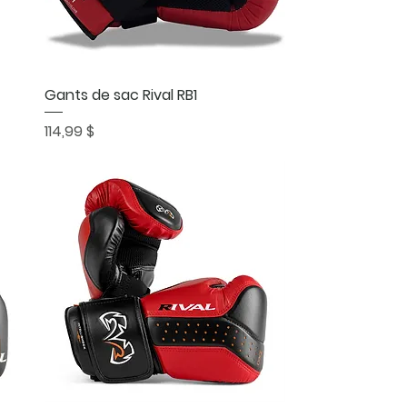
Aperçu rapide
Gants de sac Rival RB1
Prix
114,99 $