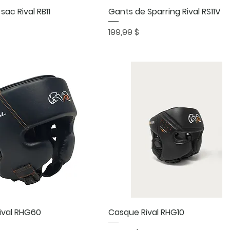
Aperçu rapide
Aperçu rapide
sac Rival RB11
Gants de Sparring Rival RS11V
Prix
199,99 $
Aperçu rapide
Aperçu rapide
ival RHG60
Casque Rival RHG10