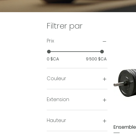
Filtrer par
Prix
0 $CA
9 500 $CA
Couleur
Blanc
BLANC/MARINE
Extension
Bleu
Camo Blanc
12-21.5kg
Chrome
12-32kg
Hauteur
Clair
Ensemble
Faible rouge
12 pouces