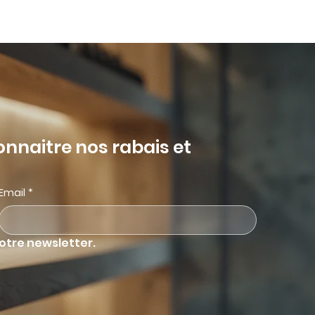
Soumission
Search
naitre nos rabais et 
Email
*
votre newsletter.