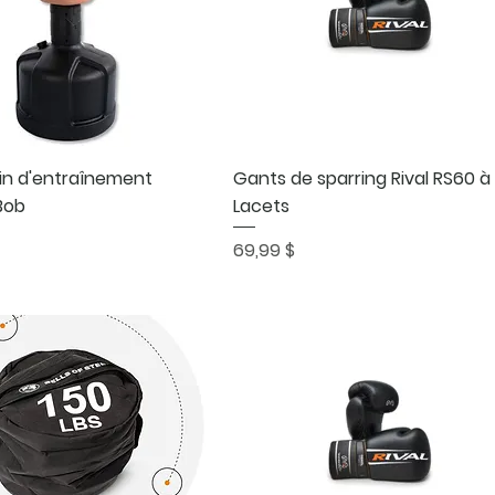
Aperçu rapide
Aperçu rapide
n d'entraînement
Gants de sparring Rival RS60 à
Bob
Lacets
Prix
69,99 $