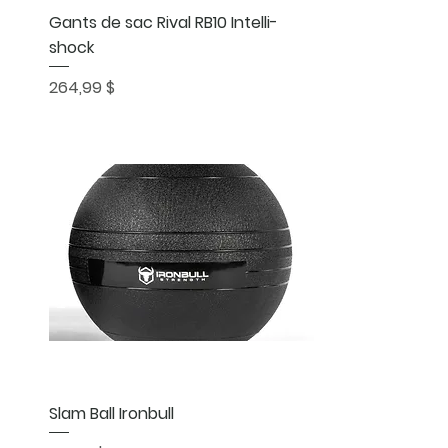
Aperçu rapide
Gants de sac Rival RB10 Intelli-
shock
Prix
264,99 $
Aperçu rapide
Slam Ball Ironbull