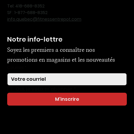
Tel: 418-688-8352
SF : 1-877-688-8352
info.quebec@fitnessentrepot.com
Notre info-lettre
Soyez les premiers a connaître nos 
promotions en magasins et les nouveautés
Courriel
*
Oui, je veux m'abonner
*
M'inscrire