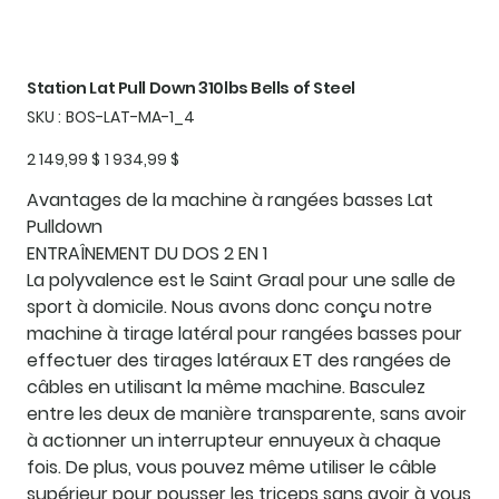
Station Lat Pull Down 310lbs Bells of Steel
SKU
SKU :
BOS-LAT-MA-1_4
BOS-
LAT-
MA-
Prix
Prix
2 149,99 $
1 934,99 $
1_4
d’origine
promotionnel
Avantages de la machine à rangées basses Lat
Pulldown
ENTRAÎNEMENT DU DOS 2 EN 1
La polyvalence est le Saint Graal pour une salle de
sport à domicile. Nous avons donc conçu notre
machine à tirage latéral pour rangées basses pour
effectuer des tirages latéraux ET des rangées de
câbles en utilisant la même machine. Basculez
entre les deux de manière transparente, sans avoir
à actionner un interrupteur ennuyeux à chaque
fois. De plus, vous pouvez même utiliser le câble
supérieur pour pousser les triceps sans avoir à vous