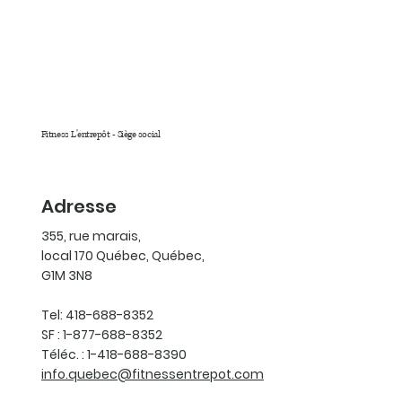
Fitness L'entrepôt - Siège social
Adresse
355, rue marais,
local 170 Québec, Québec,
G1M 3N8
Tel: 418-688-8352
SF : 1-877-688-8352
Téléc. : 1-418-688-8390
info.quebec@fitnessentrepot.com