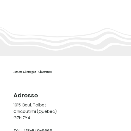
Fitness L'entrepôt - Chicoutimi
Adresse
1915, Boul. Talbot
Chicoutimi (Québec)
G7H 7Y4
Tél. : 418-549-9669