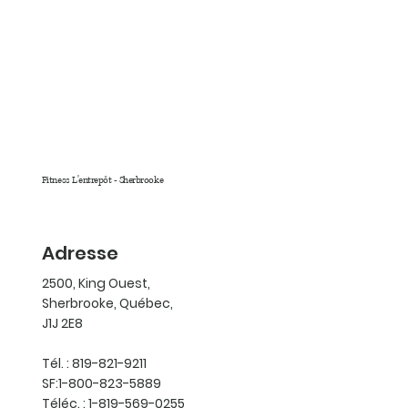
Fitness L'entrepôt - Sherbrooke
Adresse
2500, King Ouest,
Sherbrooke, Québec,
J1J 2E8
Tél. : 819-821-9211
SF:1-800-823-5889
Téléc. : 1-819-569-0255