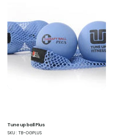
Tune up ball Plus
SKU
SKU :
TB-OGPLUS
TB-
OGPLUS