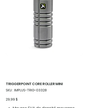
TRIGGERPOINT CORE ROLLER MINI
SKU
SKU :
IMPLUS-TRIG-03328
IMPLUS-
TRIG-
03328
Prix
29,99 $