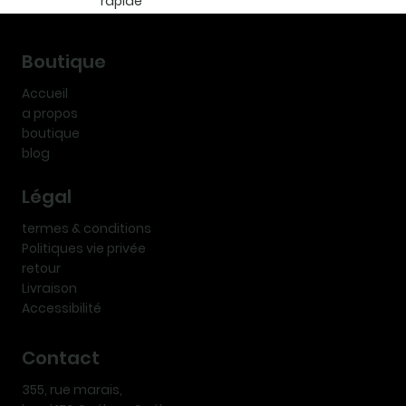
rapide
Boutique
Accueil
a propos
boutique
blog
Légal
termes & conditions
Politiques vie privée
retour
Livraison
Accessibilité
Contact
355, rue marais,