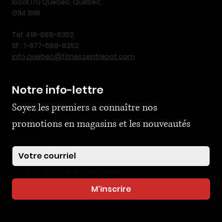
local 170 Québec, Québec,
G1M 3N8
Tel: 418-688-8352
SF : 1-877-688-8352
info.quebec@fitnessentrepot.com
Notre info-lettre
Soyez les premiers a connaître nos 
promotions en magasins et les nouveautés
Courriel
*
Oui, je veux m'abonner
*
M'inscrire