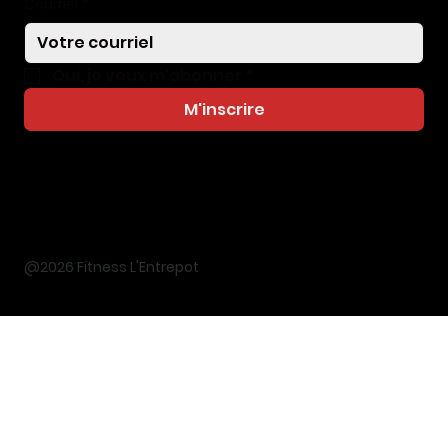
Courriel
*
Oui, je veux m'abonner
*
M'inscrire
@2026 Fitness L'Entrepot