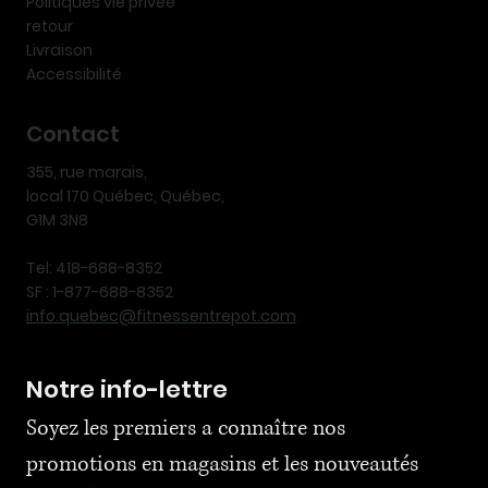
Politiques vie privée
retour
Livraison
Accessibilité
Contact
355, rue marais,
local 170 Québec, Québec,
G1M 3N8
Tel: 418-688-8352
SF : 1-877-688-8352
info.quebec@fitnessentrepot.com
Notre info-lettre
Soyez les premiers a connaître nos 
promotions en magasins et les nouveautés