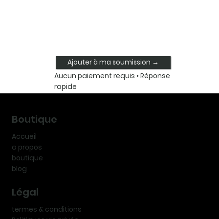
Ajouter à ma soumission →
Aucun paiement requis • Réponse
rapide
Boutique
Accueil
a propos
boutique
blog
Légal
termes & conditions