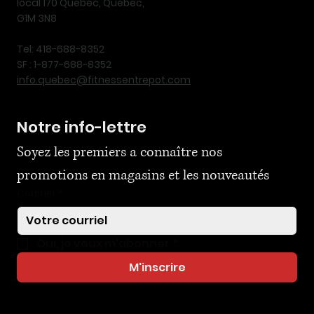
local 170 Québec, Québec,
G1M 3N8
Tel: 418-688-8352
SF : 1-877-688-8352
info.quebec@fitnessentrepot.com
Notre info-lettre
Soyez les premiers a connaître nos 
promotions en magasins et les nouveautés
Courriel
*
Oui, je veux m'abonner
*
M'inscrire