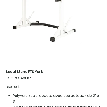
Squat Stand FTS York
SKU
SKU :
YO-48057
YO-
48057
Prix
359,99 $
Polyvalent et robuste avec ses poteaux de 2" x
3"