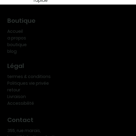
rapide
Boutique
Accueil
a propos
boutique
blog
Légal
termes & conditions
Politiques vie privée
retour
Livraison
Accessibilité
Contact
355, rue marais,