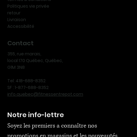
Politiques vie privée
retour
Livraison
Accessibilité
Contact
355, rue marais,
local 170 Québec, Québec,
G1M 3N8
Tel: 418-688-8352
SF : 1-877-688-8352
info.quebec@fitnessentrepot.com
Notre info-lettre
Soyez les premiers a connaître nos 
promotions en magasins et les nouveautés