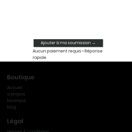
Ajouter à ma soumission →
Aucun paiement requis • Réponse
rapide
Boutique
Accueil
a propos
boutique
blog
Légal
termes & conditions