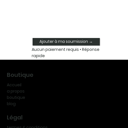
Ajouter à ma soumission →
Aucun paiement requis • Réponse
rapide
Boutique
Accueil
a propos
boutique
blog
Légal
termes & conditions