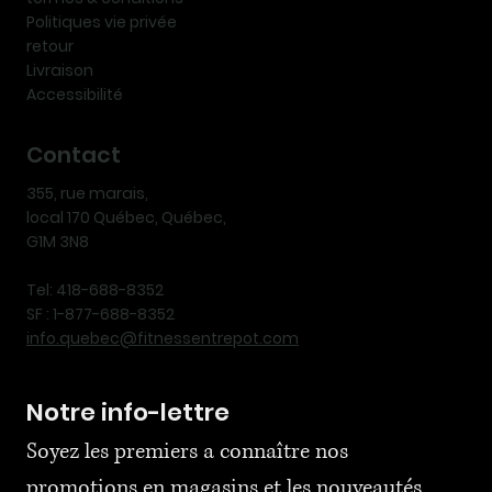
Politiques vie privée
retour
Livraison
Accessibilité
Contact
355, rue marais,
local 170 Québec, Québec,
G1M 3N8
Tel: 418-688-8352
SF : 1-877-688-8352
info.quebec@fitnessentrepot.com
Notre info-lettre
Soyez les premiers a connaître nos 
promotions en magasins et les nouveautés