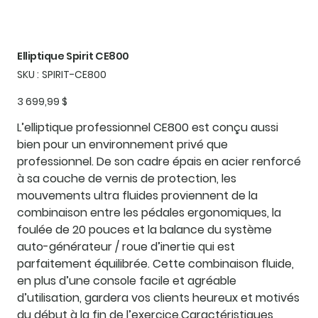
Elliptique Spirit CE800
SKU
SKU :
SPIRIT-CE800
SPIRIT-
CE800
Prix
3 699,99 $
L’elliptique professionnel CE800 est conçu aussi
bien pour un environnement privé que
professionnel. De son cadre épais en acier renforcé
à sa couche de vernis de protection, les
mouvements ultra fluides proviennent de la
combinaison entre les pédales ergonomiques, la
foulée de 20 pouces et la balance du système
auto-générateur / roue d’inertie qui est
parfaitement équilibrée. Cette combinaison fluide,
en plus d’une console facile et agréable
d’utilisation, gardera vos clients heureux et motivés
du début à la fin de l’exercice.
Caractéristiques