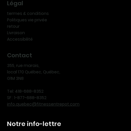
Légal
termes & conditions
Politiques vie privée
retour
Livraison
Accessibilité
Contact
355, rue marais,
local 170 Québec, Québec,
G1M 3N8
Tel: 418-688-8352
SF : 1-877-688-8352
info.quebec@fitnessentrepot.com
Notre info-lettre