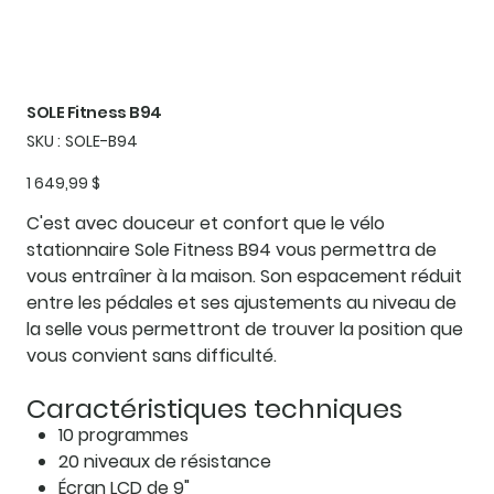
SOLE Fitness B94
SKU
SKU :
SOLE-B94
SOLE-
B94
Prix
1 649,99 $
C'est avec douceur et confort que le vélo
stationnaire Sole Fitness B94 vous permettra de
vous entraîner à la maison. Son espacement réduit
entre les pédales et ses ajustements au niveau de
la selle vous permettront de trouver la position que
vous convient sans difficulté.
Caractéristiques techniques
10 programmes
20 niveaux de résistance
Écran LCD de 9"