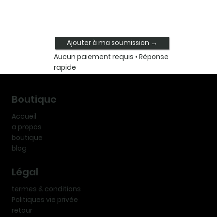
Ajouter à ma soumission →
Aucun paiement requis • Réponse
rapide
Boutique
Accueil
a propos
boutique
blog
Légal
termes & conditions
Politiques vie privée
retour