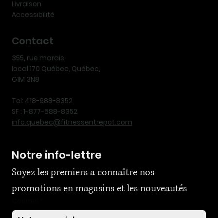
Livraison
Accessibilité
Contact
355, rue marais,
local 170 Québec, Québec,
G1M 3N8
Tel: 418-688-8352
SF : 1-877-688-8352
info.quebec@fitnessentrepot.com
Notre info-lettre
Soyez les premiers a connaître nos 
promotions en magasins et les nouveautés
Courriel
*