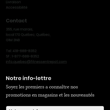
Livraison
Accessibilité
Contact
355, rue marais,
local 170 Québec, Québec,
G1M 3N8
Tel: 418-688-8352
SF : 1-877-688-8352
info.quebec@fitnessentrepot.com
Notre info-lettre
Soyez les premiers a connaître nos 
promotions en magasins et les nouveautés
Courriel
*