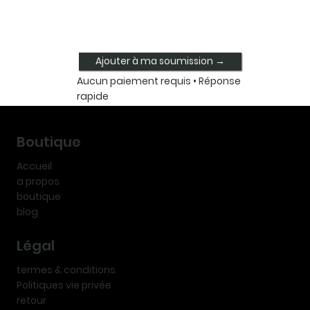
Ajouter à ma soumission →
Aucun paiement requis • Réponse
rapide
Boutique
Accueil
a propos
boutique
blog
Légal
termes & conditions
Politiques vie privée
retour