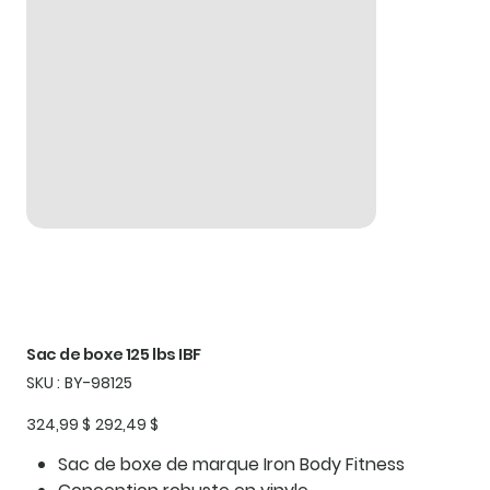
Sac de boxe 125 lbs IBF
SKU
SKU :
BY-98125
BY-
98125
Prix
Prix
324,99 $
292,49 $
d’origine
promotionnel
Sac de boxe de marque Iron Body Fitness