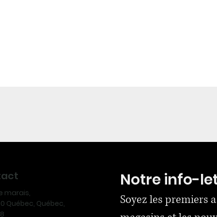
tact
Notre info-le
ue marais,
Soyez les premiers a
170 Québec, Québec,
N8