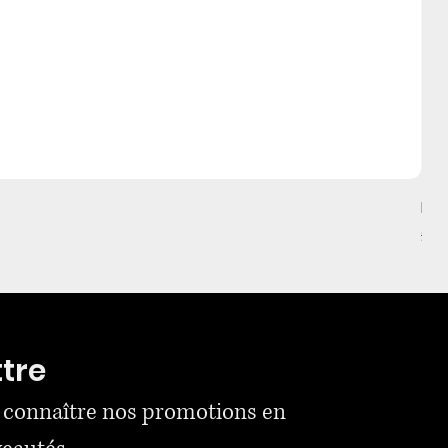
Mul
Prix
2 0
ttre
 connaître nos promotions en 