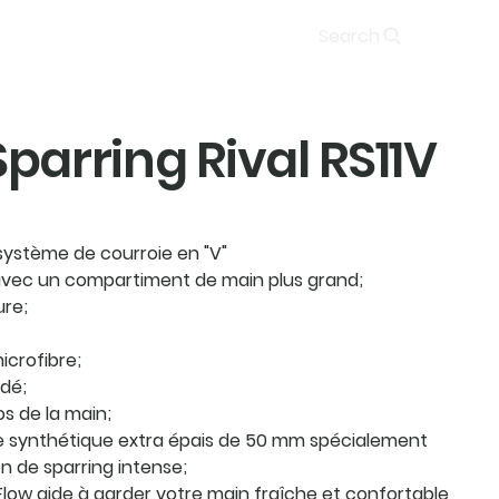
Soumission
Search
parring Rival RS11V
système de courroie en "V"
avec un compartiment de main plus grand;
ure;
icrofibre;
dé;
s de la main;
synthétique extra épais de 50 mm spécialement
n de sparring intense;
low aide à garder votre main fraîche et confortable