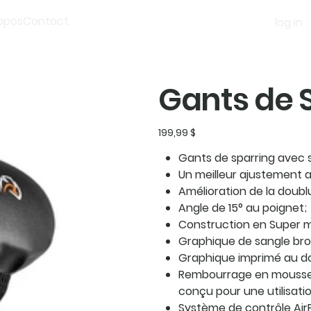
opos
Contact
log in
Gants de S
Prix
199,99 $
Gants de sparring avec 
Un meilleur ajustement 
Amélioration de la doubl
Angle de 15° au poignet;
Construction en Super m
Graphique de sangle bro
Graphique imprimé au do
Rembourrage en mousse 
conçu pour une utilisatio
Système de contrôle AirF