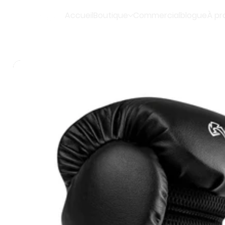
Accueil
Boutique
Commercial
blogue
À pr