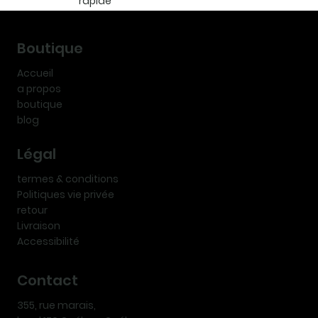
rapide
Boutique
Accueil
a propos
boutique
blog
Légal
termes & conditions
Politiques vie privée
retour
Livraison
Accessibilité
Contact
355, rue marais,