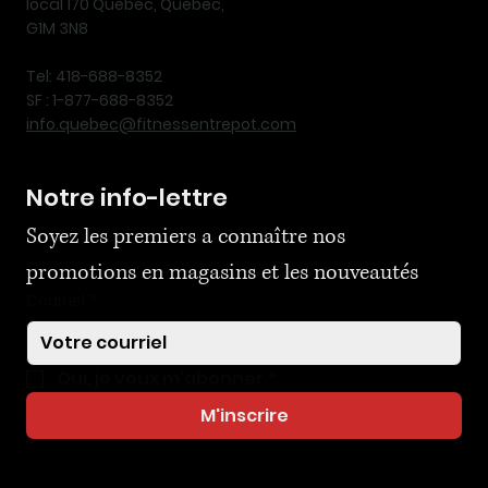
local 170 Québec, Québec,
G1M 3N8
Tel: 418-688-8352
SF : 1-877-688-8352
info.quebec@fitnessentrepot.com
Notre info-lettre
Soyez les premiers a connaître nos 
promotions en magasins et les nouveautés
Courriel
*
Oui, je veux m'abonner
*
M'inscrire