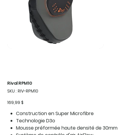
Rival RPM10
SKU
SKU :
RIV-RPM10
RIV-
RPM10
Prix
169,99 $
Construction en Super Microfibre
Technologie D3o
Mousse préformée haute densité de 30mm