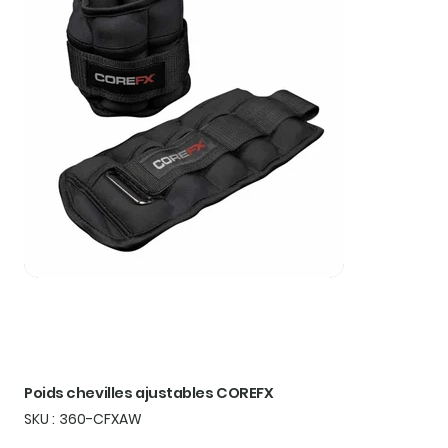
Poids chevilles ajustables COREFX
SKU
SKU :
360-CFXAW
360-
CFXAW