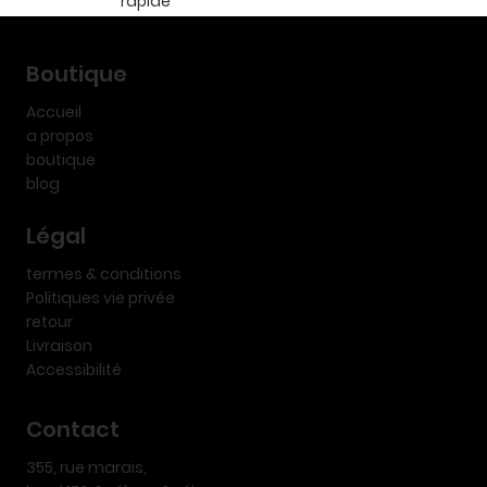
rapide
Boutique
Accueil
a propos
boutique
blog
Légal
termes & conditions
Politiques vie privée
retour
Livraison
Accessibilité
Contact
355, rue marais,