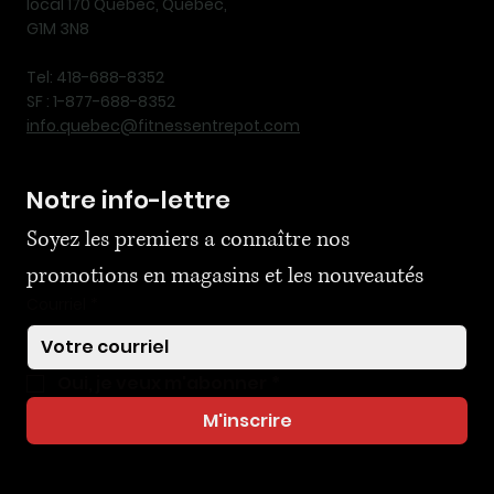
local 170 Québec, Québec,
G1M 3N8
Tel: 418-688-8352
SF : 1-877-688-8352
info.quebec@fitnessentrepot.com
Notre info-lettre
Soyez les premiers a connaître nos 
promotions en magasins et les nouveautés
Courriel
*
Oui, je veux m'abonner
*
M'inscrire