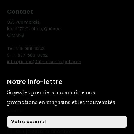
Contact
355, rue marais,
local 170 Québec, Québec,
G1M 3N8
Tel: 418-688-8352
SF : 1-877-688-8352
info.quebec@fitnessentrepot.com
Notre info-lettre
Soyez les premiers a connaître nos 
promotions en magasins et les nouveautés
Courriel
*
Oui, je veux m'abonner
*