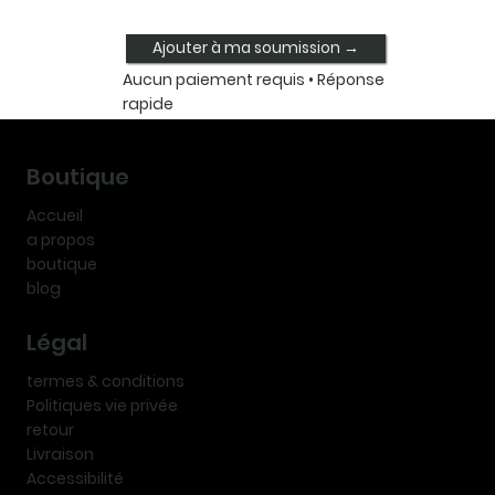
Ajouter à ma soumission →
Aucun paiement requis • Réponse
rapide
Boutique
Accueil
a propos
boutique
blog
Légal
termes & conditions
Politiques vie privée
retour
Livraison
Accessibilité