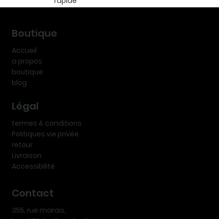
rapide
Boutique
Accueil
a propos
boutique
blog
Légal
termes & conditions
Politiques vie privée
retour
Livraison
Accessibilité
Contact
355, rue marais,