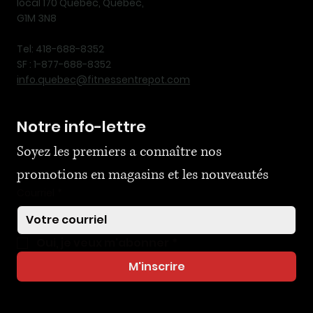
local 170 Québec, Québec,
G1M 3N8
Tel: 418-688-8352
SF : 1-877-688-8352
info.quebec@fitnessentrepot.com
Notre info-lettre
Soyez les premiers a connaître nos 
promotions en magasins et les nouveautés
Courriel
*
Oui, je veux m'abonner
*
M'inscrire