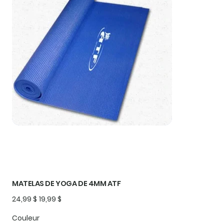
MATELAS DE YOGA DE 4MM ATF
Prix
Prix
24,99 $
19,99 $
d’origine
promotionnel
Couleur