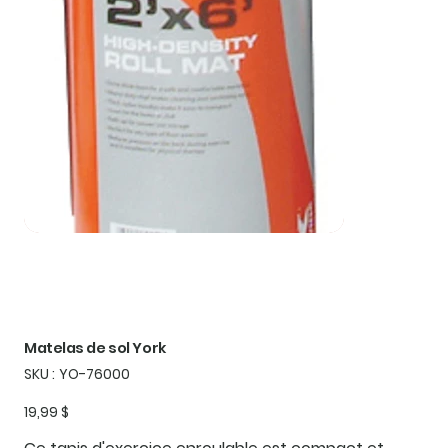
Matelas de sol York
SKU
SKU :
YO-76000
YO-
76000
Prix
19,99 $