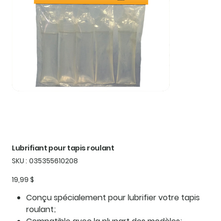
Lubrifiant pour tapis roulant
SKU
SKU :
035355610208
035355610208
Prix
19,99 $
Conçu spécialement pour lubrifier votre tapis
roulant;