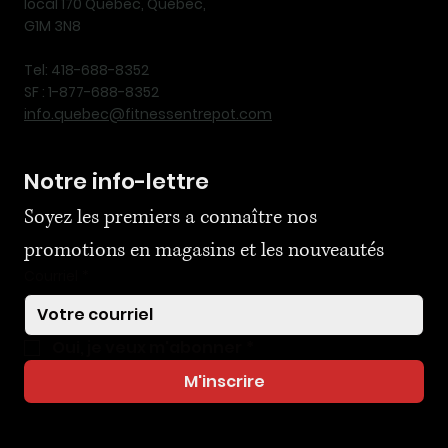
local 170 Québec, Québec,
G1M 3N8
Tel: 418-688-8352
SF : 1-877-688-8352
info.quebec@fitnessentrepot.com
Notre info-lettre
Soyez les premiers a connaître nos 
promotions en magasins et les nouveautés
Courriel
*
Oui, je veux m'abonner
*
M'inscrire