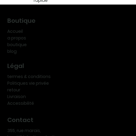
rapide
Boutique
Accueil
a propos
boutique
blog
Légal
termes & conditions
Politiques vie privée
retour
Livraison
Accessibilité
Contact
355, rue marais,