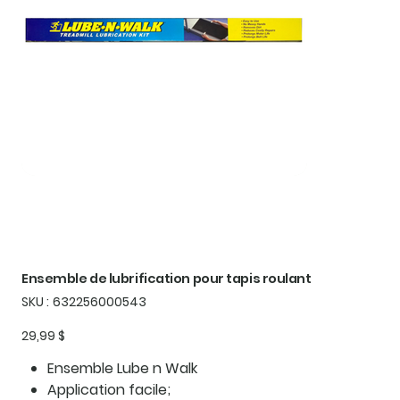
Ensemble de lubrification pour tapis roulant
SKU
SKU :
632256000543
632256000543
Prix
29,99 $
Ensemble Lube n Walk
Application facile;