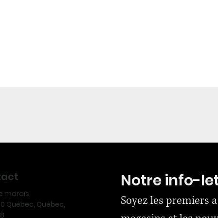
tact
Notre info-le
ue marais,
Soyez les premiers a
170 Québec, Québec,
N8