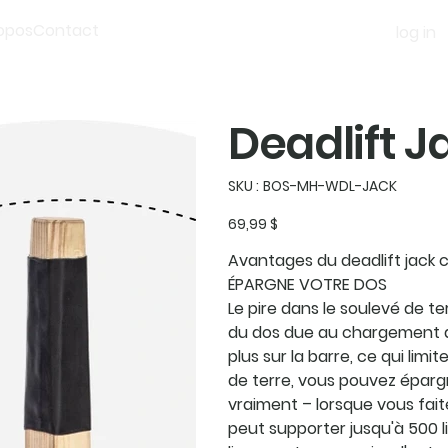
opos
Contact
log in
Deadlift Ja
SKU
SKU :
BOS-MH-WDL-JACK
BOS-
MH-
WDL-
Prix
69,99 $
JACK
Avantages du deadlift jack c
ÉPARGNE VOTRE DOS
Le pire dans le soulevé de te
du dos due au chargement d
plus sur la barre, ce qui lim
de terre, vous pouvez éparg
vraiment – lorsque vous fai
peut supporter jusqu'à 500 l