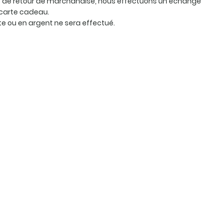
as de retour de marchandise, nous effectuons un échange
carte cadeau.
 ou en argent ne sera effectué.