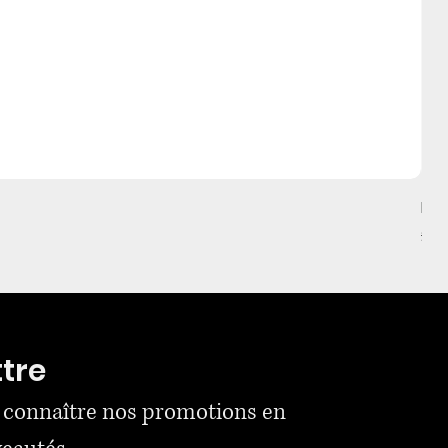
Mul
Prix
2 0
ttre
 connaître nos promotions en 