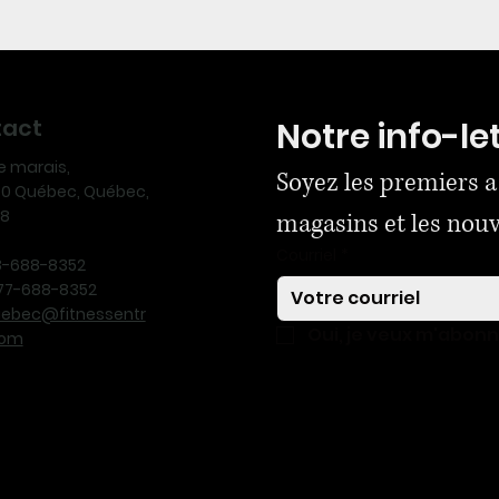
tact
Notre info-le
ue marais,
Soyez les premiers a
170 Québec, Québec,
N8
magasins et les nou
Courriel
*
18-688-8352
-877-688-8352
uebec@fitnessentr
Oui, je veux m'abon
com