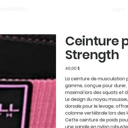
opos
Contact
log in
Ceinture 
Strength
Prix
40,00 $
La ceinture de musculation 
gamme, conçue pour durer, e
maximal lors des squats et 
Le design du noyau mousseux
dorsale pour le levage, offra
colonne vertébrale lors des 
Cette ceinture de poids po
une sangle en nylon robuste, 