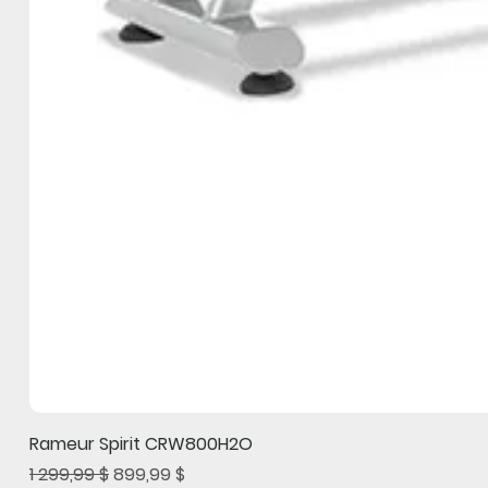
Rameur Spirit CRW800H2O
Prix original
Prix promotionnel
1 299,99 $
899,99 $