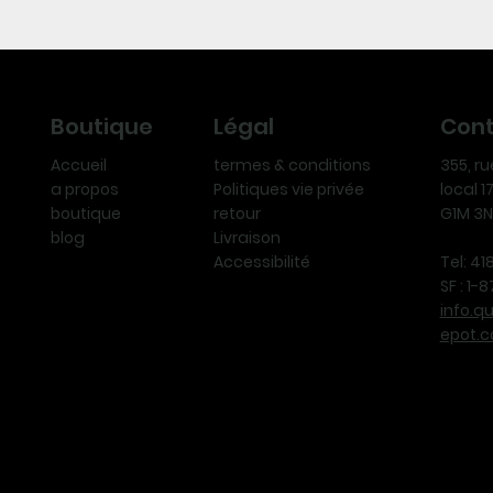
Légal
Con
Boutique
termes & conditions
355, r
Accueil
Politiques vie privée
local 
a propos
retour
G1M 3
boutique
Livraison
blog
Accessibilité
Tel: 4
SF : 1
info.q
epot.