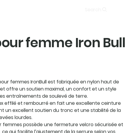
Soumission
Search
pour femme Iron Bull
pour femmes IronBull est fabriquée en nylon haut de
t offre un soutien maximal, un confort et un style
des entraînements de soulevé de terre.
 effilé et rembourré en fait une excellente ceinture
nt un excellent soutien du tronc et une stabilité de la
levées lourdes.
ur femmes possède une fermeture velcro sécurisée et
ce qui facilite l’ajustement de la serrure selon vos