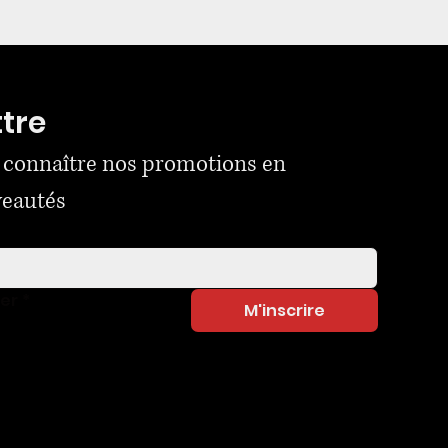
ttre
 connaître nos promotions en 
veautés
ner
*
M'inscrire