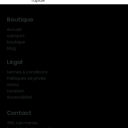
rapide
Boutique
Accueil
a propos
boutique
blog
Légal
termes & conditions
Politiques vie privée
retour
Livraison
Accessibilité
Contact
355, rue marais,