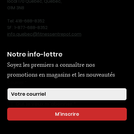
local 170 Québec, Québec,
G1M 3N8
Tel: 418-688-8352
SF : 1-877-688-8352
info.quebec@fitnessentrepot.com
Notre info-lettre
Soyez les premiers a connaître nos 
promotions en magasins et les nouveautés
Courriel
*
Oui, je veux m'abonner
*
M'inscrire