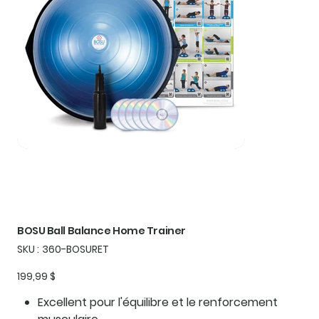
BOSU Ball Balance Home Trainer
SKU
SKU :
360-BOSURET
360-
BOSURET
Prix
199,99 $
Excellent pour l'équilibre et le renforcement