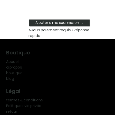
Ajouter à ma soumission →
Aucun paiement requis • Réponse
rapide
Boutique
Accueil
a propos
boutique
blog
Légal
termes & conditions
Politiques vie privée
retour