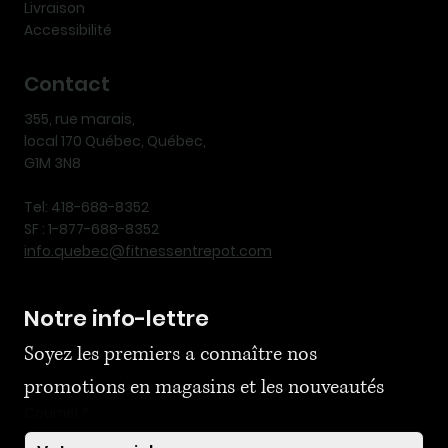
Livraison
Accessibilité
Contact
355, rue marais,
local 170 Québec, Québec,
G1M 3N8
Tel: 418-688-8352
SF : 1-877-688-8352
info.quebec@fitnessentrepot.com
Notre info-lettre
Soyez les premiers a connaître nos 
promotions en magasins et les nouveautés
Courriel
*