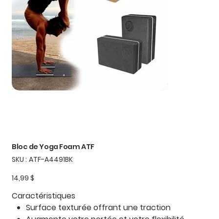
Bloc de Yoga Foam ATF
SKU
SKU :
ATF-A4491BK
ATF-
A4491BK
Prix
14,99 $
Caractéristiques
Surface texturée offrant une traction