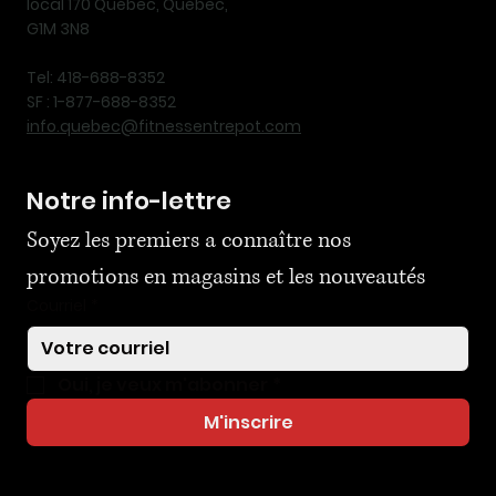
local 170 Québec, Québec,
G1M 3N8
Tel: 418-688-8352
SF : 1-877-688-8352
info.quebec@fitnessentrepot.com
Notre info-lettre
Soyez les premiers a connaître nos 
promotions en magasins et les nouveautés
Courriel
*
Oui, je veux m'abonner
*
M'inscrire