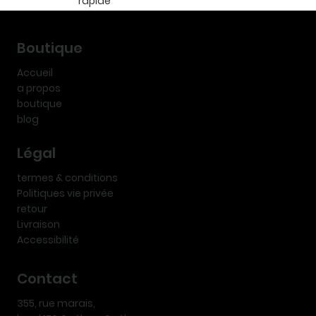
rapide
Boutique
Accueil
a propos
boutique
blog
Légal
termes & conditions
Politiques vie privée
retour
Livraison
Accessibilité
Contact
355, rue marais,