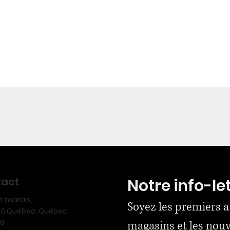
tact
Notre info-le
ue marais,
Soyez les premiers a
170 Québec, Québec,
N8
magasins et les nou