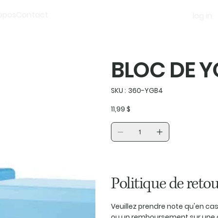
opos
Contact
log in
BLOC DE Y
SKU
SKU :
360-YGB4
360-
YGB4
Prix
11,99 $
Politique de retou
Veuillez prendre note qu'en c
ou un remboursement sur une 