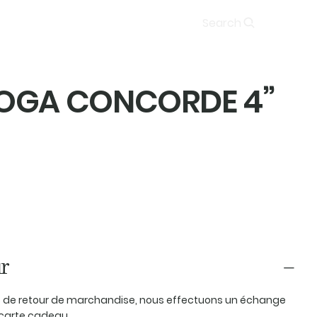
Soumission
Search
OGA CONCORDE 4’’
r
as de retour de marchandise, nous effectuons un échange
carte cadeau.