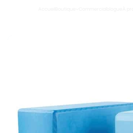
Accueil
Boutique
Commercial
blogue
À pr