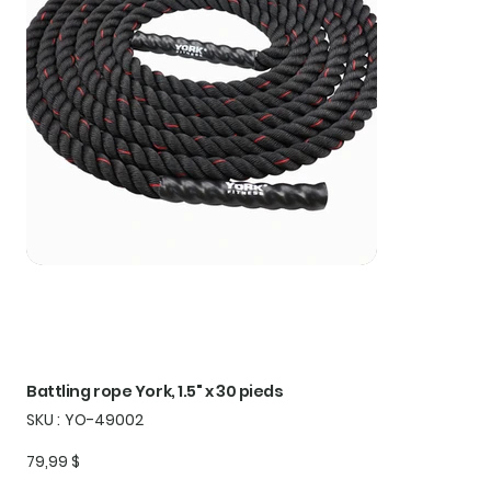
Battling rope York, 1.5" x 30 pieds
SKU
SKU :
YO-49002
YO-
49002
Prix
79,99 $