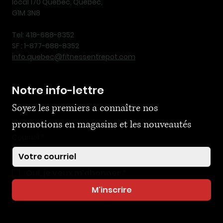
local 170 Québec, Québec,
G1M 3N8
Tel: 418-688-8352
SF : 1-877-688-8352
info.quebec@fitnessentrepot.com
Notre info-lettre
Soyez les premiers a connaître nos 
promotions en magasins et les nouveautés
Courriel
*
Oui, je veux m'abonner
*
M'inscrire