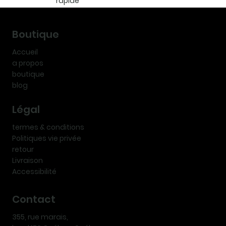
rapide
Boutique
Accueil
a propos
boutique
blog
Légal
termes & conditions
Politiques vie privée
retour
Livraison
Accessibilité
Contact
355, rue marais,