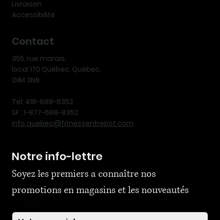
Livraison
Accessibilité
Contact
355, rue marais,
local 170 Québec, Québec,
G1M 3N8
Tel: 418-688-8352
SF : 1-877-688-8352
info.quebec@fitnessentrepot.com
Notre info-lettre
Soyez les premiers a connaître nos 
promotions en magasins et les nouveautés
Courriel
*