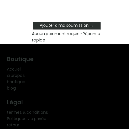
Ajouter à ma soumission →
Aucun paiement requis • Réponse
rapide
Boutique
Accueil
a propos
boutique
blog
Légal
termes & conditions
Politiques vie privée
retour