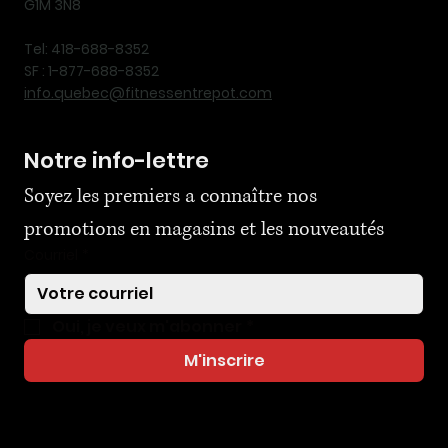
G1M 3N8
Tel: 418-688-8352
SF : 1-877-688-8352
info.quebec@fitnessentrepot.com
Notre info-lettre
Soyez les premiers a connaître nos 
promotions en magasins et les nouveautés
Courriel
*
Oui, je veux m'abonner
*
M'inscrire