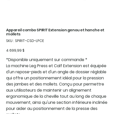
Appareil combo SPIRIT Extension genou et hanche et
mollets
SKU
SKU :
SPIRIT-CSD-LPCE
SPIRIT-
CSD-
LPCE
Prix
4 699,99 $
*Disponible uniquement sur commande *
La machine Leg Press et Calf Extension est équipée
d'un repose-pieds et d'un angle de dossier réglable
qui offre un positionnement idéal pour la pression
des jambes et des mollets. Conçu pour permettre
aux utilisateurs de maintenir un alignement
ergonomique de la cheville tout au long de chaque
mouvement, ainsi qu'une section inférieure inclinée
pour aider au positionnement de la presse des