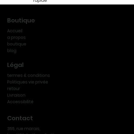
rapide
Boutique
Accueil
a propos
boutique
blog
Légal
termes & conditions
Politiques vie privée
retour
Livraison
Accessibilité
Contact
355, rue marais,