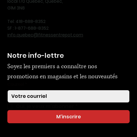
local 170 Québec, Québec,
G1M 3N8
Tel: 418-688-8352
SF : 1-877-688-8352
info.quebec@fitnessentrepot.com
Notre info-lettre
Soyez les premiers a connaître nos 
promotions en magasins et les nouveautés
Courriel
*
Oui, je veux m'abonner
*
M'inscrire