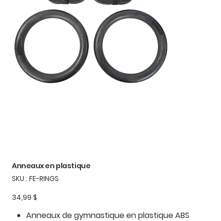
Anneaux en plastique
SKU
SKU :
FE-RINGS
FE-
RINGS
Prix
34,99 $
Anneaux de gymnastique en plastique ABS