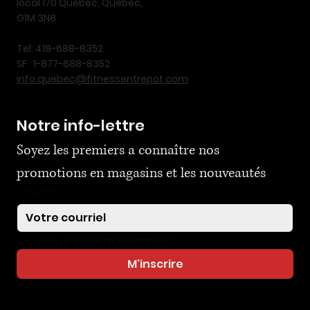
local 170 Québec, Québec,
G1M 3N8
Tel: 418-688-8352
SF : 1-877-688-8352
info.quebec@fitnessentrepot.com
Notre info-lettre
Soyez les premiers a connaître nos 
promotions en magasins et les nouveautés
Courriel
*
Oui, je veux m'abonner
*
M'inscrire