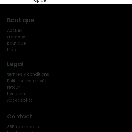
rapide
Boutique
Accueil
a propos
boutique
blog
Légal
termes & conditions
Politiques vie privée
retour
Livraison
Accessibilité
Contact
355, rue marais,