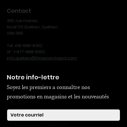
Contact
355, rue marais,
local 170 Québec, Québec,
G1M 3N8
Tel: 418-688-8352
SF : 1-877-688-8352
info.quebec@fitnessentrepot.com
Notre info-lettre
Soyez les premiers a connaître nos 
promotions en magasins et les nouveautés
Courriel
*
Oui, je veux m'abonner
*