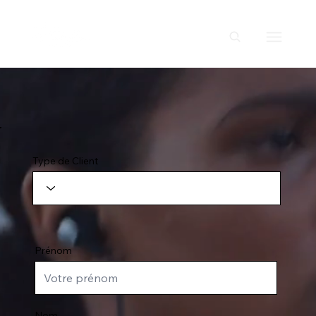
Type de Client
Prénom
Nom