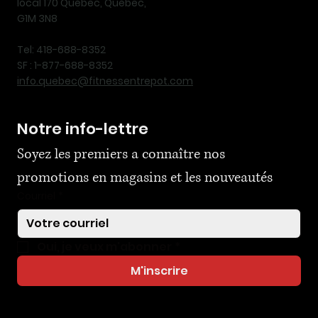
local 170 Québec, Québec,
G1M 3N8
Tel: 418-688-8352
SF : 1-877-688-8352
info.quebec@fitnessentrepot.com
Notre info-lettre
Soyez les premiers a connaître nos 
promotions en magasins et les nouveautés
Courriel
*
Oui, je veux m'abonner
*
M'inscrire