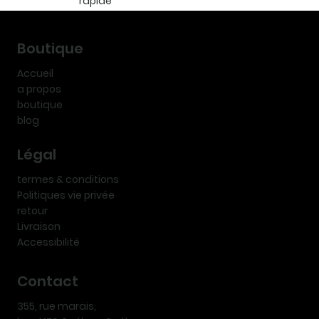
rapide
Boutique
Accueil
a propos
boutique
blog
Légal
termes & conditions
Politiques vie privée
retour
Livraison
Accessibilité
Contact
355, rue marais,