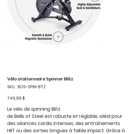
Vélo stationnaire Spinner Blitz
SKU
SKU :
BOS-SPIN-BTZ
BOS-
SPIN-
BTZ
Prix
749,99 $
Le
vélo de spinning Blitz
de Bells of Steel est robuste et réglable, idéal pour
des séances cardio intenses, des entraînements
HIIT ou des sorties longues à faible impact. Grâce à