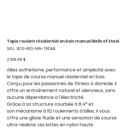
Tapis roulant résidentiel en bois manuel Bells of Steel
SKU
SKU :
BOS-RES-MN-TRDML
BOS-
RES-
MN-
Prix
2 199,99 $
TRDML
Alliez esthétisme, performance et simplicité avec
le tapis de course manuel résidentiel en bois.
Conçu pour les passionnés de fitness à domicile, il
offre un entraînement naturel et silencieux, sans
aucune dépendance à l’électricité.
Grâce à sa structure courbée à 8,4° et
son mécanisme à 112 roulements à billes, il vous
offre une glisse fluide et une sensation de course
ultra-réaliste. Les lattes en nylon haute