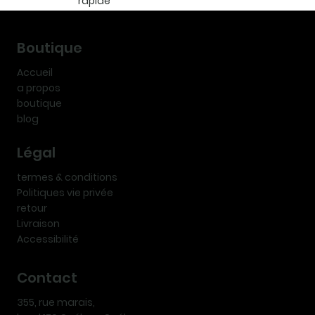
rapide
Boutique
Accueil
a propos
boutique
blog
Légal
termes & conditions
Politiques vie privée
retour
Livraison
Accessibilité
Contact
355, rue marais,