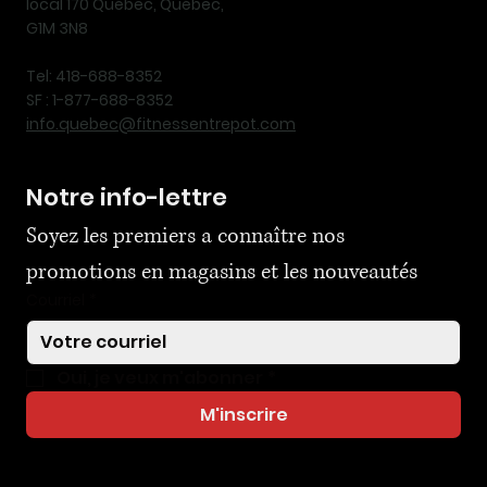
local 170 Québec, Québec,
G1M 3N8
Tel: 418-688-8352
SF : 1-877-688-8352
info.quebec@fitnessentrepot.com
Notre info-lettre
Soyez les premiers a connaître nos 
promotions en magasins et les nouveautés
Courriel
*
Oui, je veux m'abonner
*
M'inscrire