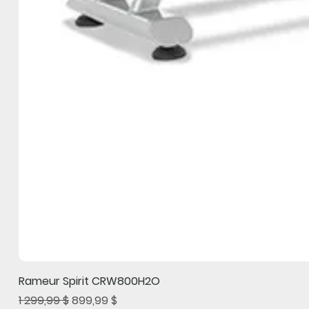
Rameur Spirit CRW800H2O
Prix original
Prix promotionnel
1 299,99 $
899,99 $