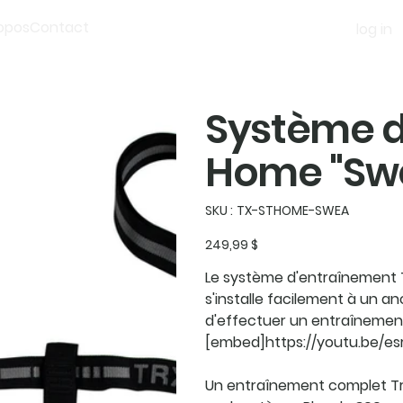
opos
Contact
log in
Système d
Home "Sw
SKU
SKU :
TX-STHOME-SWEA
TX-
STHOME-
SWEA
Prix
249,99 $
Le système d'entraînement TR
s'installe facilement à un a
d'effectuer un entraînement
[embed]https://youtu.be/
U
n entraînement complet
Tr