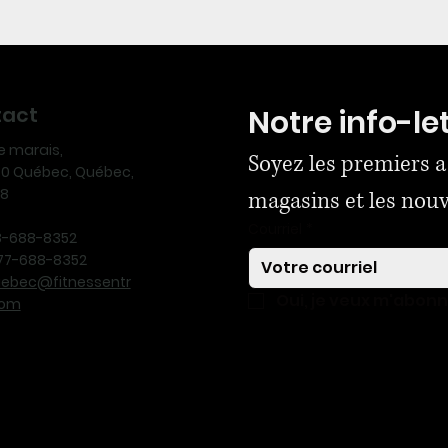
tact
Notre info-le
ue marais,
Soyez les premiers a
170 Québec, Québec,
N8
magasins et les nou
Courriel
*
18-688-8352
-877-688-8352
uebec@fitnessentr
Oui, je veux m'abon
com