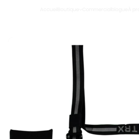
Accueil
Boutique
Commercial
blogue
À pr