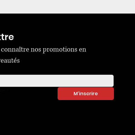
ttre
 connaître nos promotions en 
veautés
ner
*
M'inscrire