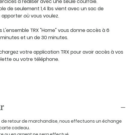
exercices à réaliser avec une seule courroie.
e de seulement 1,4 lbs vient avec un sac de
 à apporter
où
vous voulez.
s
L'ensemble TRX "Home" vous donne accès à 6
5 minutes et un de 30 minutes.
chargez votre application TRX pour avoir accès à vos
lette ou votre téléphone.
r
as de retour de marchandise, nous effectuons un échange
carte cadeau.
 ou en argent ne sera effectué.