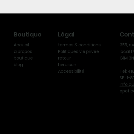
Légal
Con
Boutique
termes & conditions
355, r
Accueil
Politiques vie privée
local 
a propos
retour
G1M 3
boutique
Livraison
blog
Accessibilité
Tel: 4
SF : 1
info.q
epot.