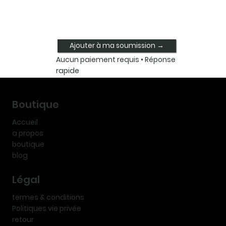
Ajouter à ma soumission →
Aucun paiement requis • Réponse
rapide
Boutique
Accueil
a propos
boutique
blog
Légal
termes & conditions
Politiques vie privée
retour