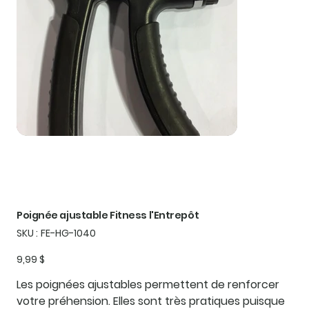
Poignée ajustable Fitness l'Entrepôt
SKU
SKU :
FE-HG-1040
FE-
HG-
1040
Prix
9,99 $
Les poignées ajustables permettent de renforcer
votre préhension. Elles sont très pratiques puisque