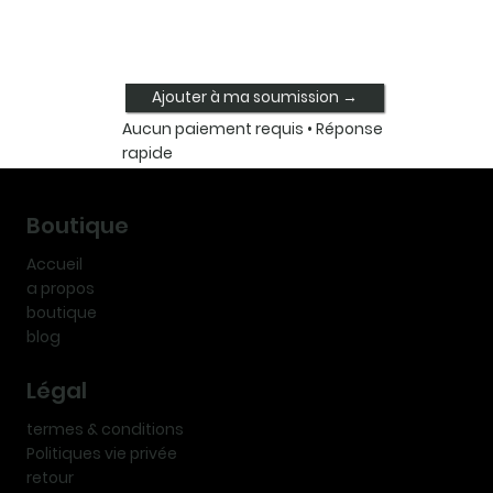
Ajouter à ma soumission →
Aucun paiement requis • Réponse
rapide
Boutique
Accueil
a propos
boutique
blog
Légal
termes & conditions
Politiques vie privée
retour