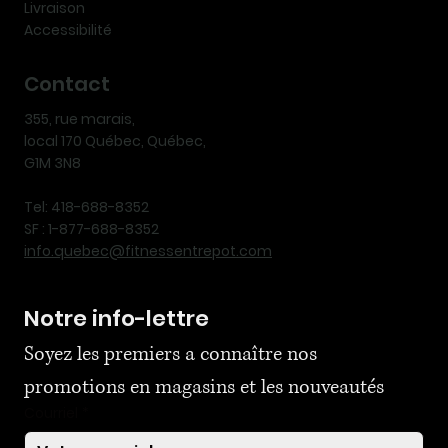
Livraison
Accessibilité
Contact
355, rue marais,
local 170 Québec, Québec,
G1M 3N8
Tel: 418-688-8352
SF : 1-877-688-8352
info.quebec@fitnessentrepot.com
Notre info-lettre
Soyez les premiers a connaître nos 
promotions en magasins et les nouveautés
Courriel
*