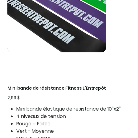
Mini bande de résistance Fitness L'Entrepôt
Prix
2,99 $
Mini bande élastique de résistance de 10''x2''
4 niveaux de tension
Rouge = Faible
Vert - Moyenne