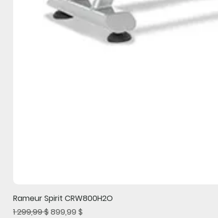
Rameur Spirit CRW800H2O
Prix original
Prix promotionnel
1 299,99 $
899,99 $