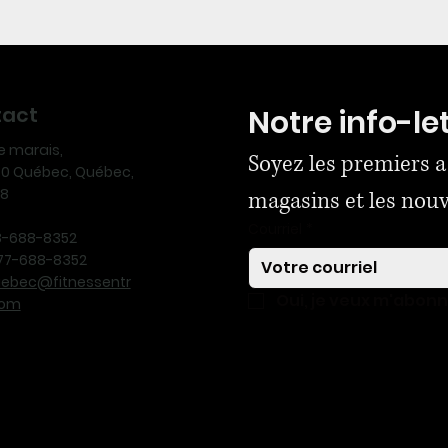
tact
Notre info-le
ue marais,
Soyez les premiers a
170 Québec, Québec,
N8
magasins et les nou
Courriel
*
18-688-8352
-877-688-8352
uebec@fitnessentr
Oui, je veux m'abon
com