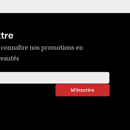
ttre
 connaître nos promotions en 
veautés
ner
*
M'inscrire