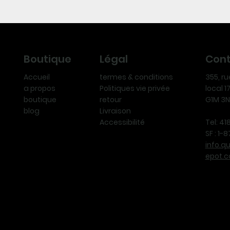
Légal
Con
Boutique
termes & conditions
355, r
Accueil
Politiques vie privée
local 
a propos
retour
G1M 3
boutique
Livraison
blog
Accessibilité
Tel: 4
SF : 1
info.q
epot.