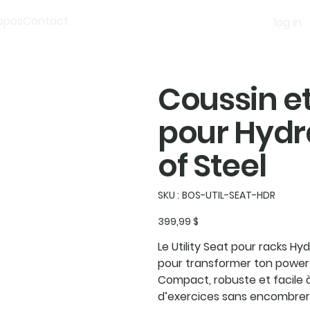
opos
Contact
log in
Coussin et 
pour Hydra
of Steel
SKU
SKU :
BOS-UTIL-SEAT-HDR
BOS-
UTIL-
SEAT-
Prix
399,99 $
HDR
Le
Utility Seat pour racks Hyd
pour transformer ton power 
Compact, robuste et facile à 
d’exercices sans encombrer