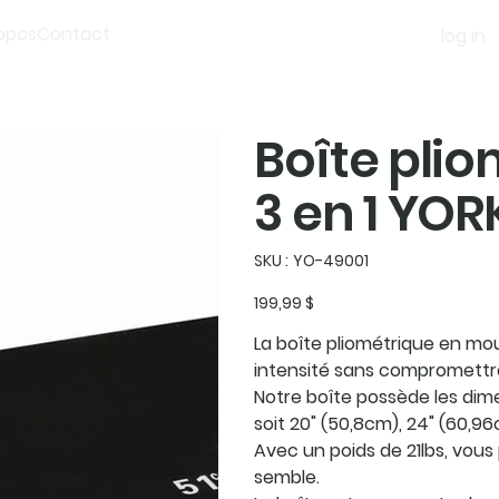
opos
Contact
log in
Boîte pli
3 en 1 YOR
SKU
SKU :
YO-49001
YO-
49001
Prix
199,99 $
La boîte pliométrique en mo
intensité sans compromettre 
Notre boîte possède les dime
soit 20" (50,8cm), 24" (60,96
Avec un poids de 21lbs, vous
semble.