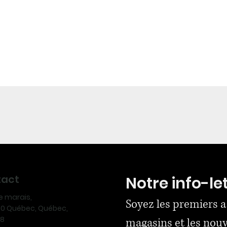
tact
Notre info-le
ue marais,
Soyez les premiers a
170 Québec, Québec,
N8
magasins et les nou