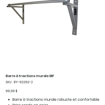
Barre à tractions murale IBF
SKU
SKU :
BY-92292-2
BY-
92292-
2
Prix
99,99 $
Barre à tractions murale robuste et confortable