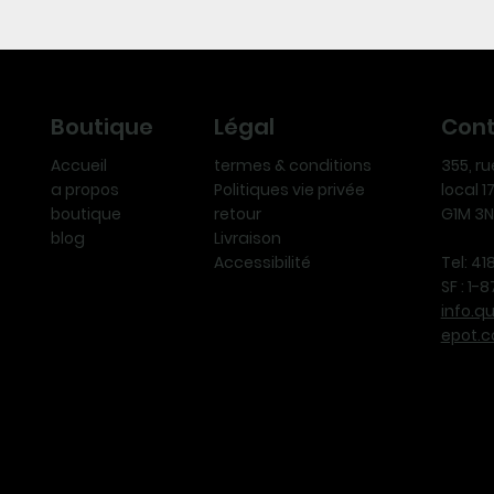
Légal
Con
Boutique
termes & conditions
355, r
Accueil
Politiques vie privée
local 
a propos
retour
G1M 3
boutique
Livraison
blog
Accessibilité
Tel: 4
SF : 1
info.q
epot.