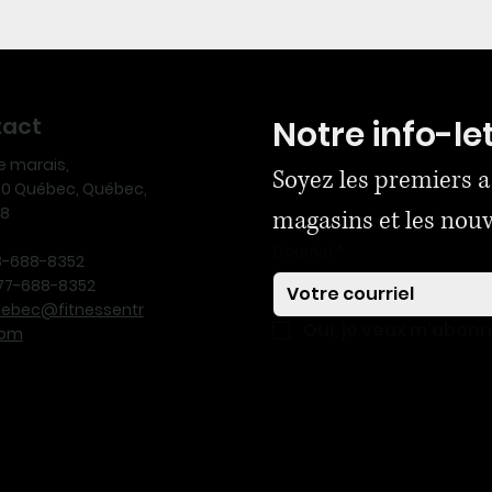
tact
Notre info-le
ue marais,
Soyez les premiers a
170 Québec, Québec,
N8
magasins et les nou
Courriel
*
18-688-8352
-877-688-8352
uebec@fitnessentr
Oui, je veux m'abon
com