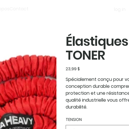
opos
Contact
log in
Élastique
TONER
Prix
23,99 $
Spécialement conçu pour vou
conception durable compre
protection et une résistance
qualité industrielle vous offr
durabilité.
TENSION