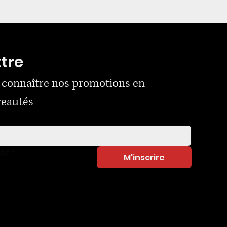
ttre
 connaître nos promotions en 
veautés
ner
*
M'inscrire