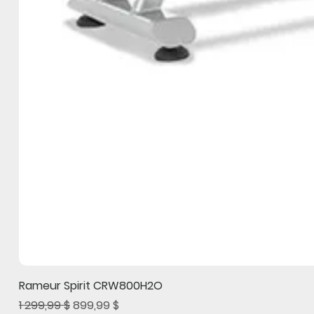
Rameur Spirit CRW800H2O
Prix original
Prix promotionnel
1 299,99 $
899,99 $