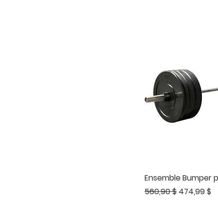
Ensemble Bumper pl
Prix original
Prix promo
560,90 $
474,99 $