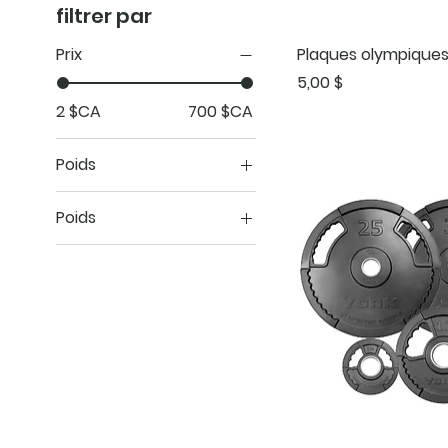
filtrer par
Plaques olympiques
Prix
Prix
5,00 $
2 $CA
700 $CA
Poids
1.25lbs
Poids
10KG
10LBS
10lbs
25LBS
10LBS
35LBS
15KG
45LBS
15LBS
2.5lbs
20KG
25KG