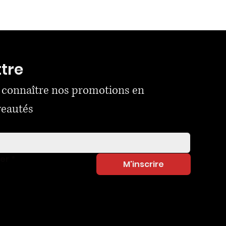
ttre
 connaître nos promotions en 
veautés
ner
*
M'inscrire