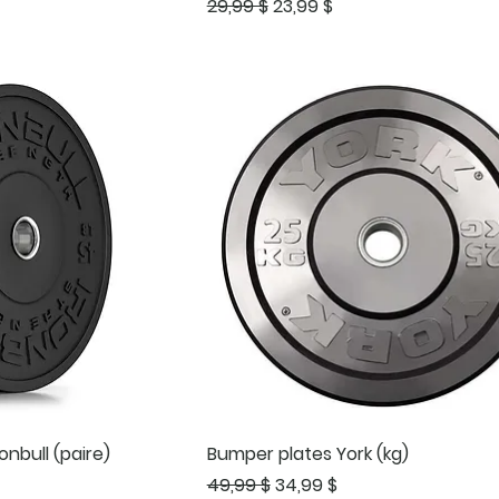
Prix original
Prix promotionnel
29,99 $
23,99 $
onbull (paire)
Bumper plates York (kg)
ionnel
Prix original
Prix promotionnel
49,99 $
34,99 $