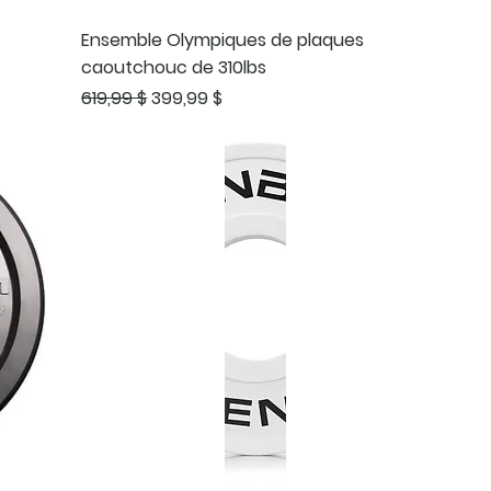
Ensemble Olympiques de plaques
caoutchouc de 310lbs
Prix original
Prix promotionnel
619,99 $
399,99 $