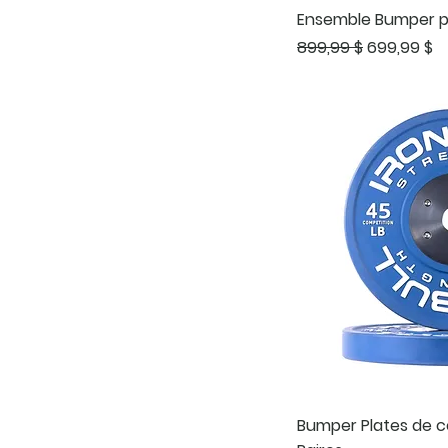
Ensemble Bumper p
Prix original
Prix promo
899,99 $
699,99 $
Bumper Plates de co