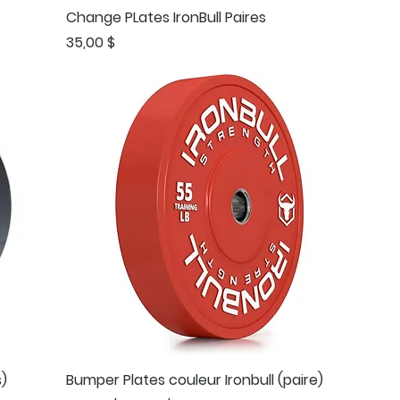
Change PLates IronBull Paires
Prix
35,00 $
)
Bumper Plates couleur Ironbull (paire)