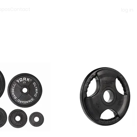
opos
Contact
log in