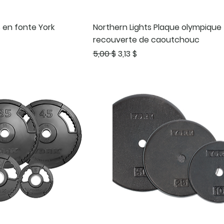
 en fonte York
Northern Lights Plaque olympique
recouverte de caoutchouc
Prix original
Prix promotionnel
5,00 $
3,13 $