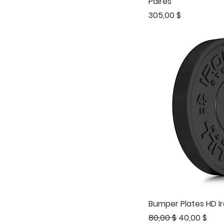
Paires
Prix
305,00 $
Bumper Plates HD Ir
Prix original
Prix promot
80,00 $
40,00 $