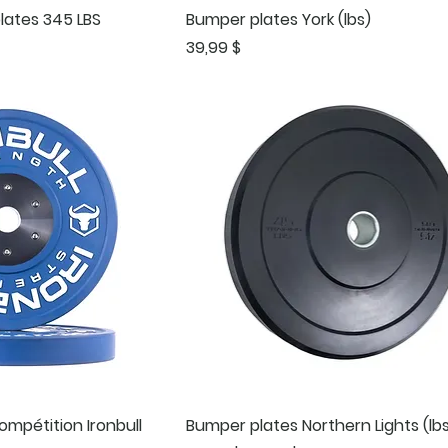
lates 345 LBS
Bumper plates York (lbs)
tionnel
Prix
39,99 $
mpétition Ironbull
Bumper plates Northern Lights (lbs