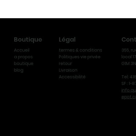
Légal
Con
Boutique
termes & conditions
355, r
Accueil
Politiques vie privée
local 
a propos
retour
G1M 3
boutique
Livraison
blog
Accessibilité
Tel: 4
SF : 1
info.q
epot.