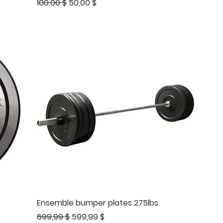
Prix original
Prix promotionnel
100,00 $
50,00 $
Ensemble bumper plates 275lbs
Prix original
Prix promotionnel
699,99 $
599,99 $