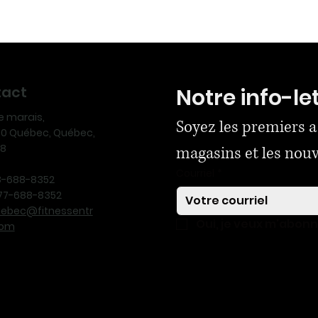
tact
Notre info-le
ue marais,
Soyez les premiers a
170 Québec, Québec,
N8
magasins et les nou
Courriel
*
18-688-8352
-877-688-8352
uebec@fitnessentr
Oui, je veux m'abon
com