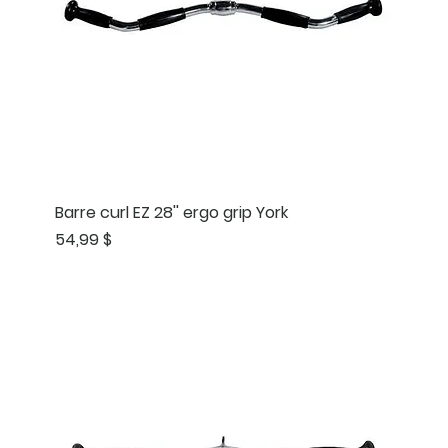
Barre curl EZ 28'' ergo grip York
Prix
54,99 $