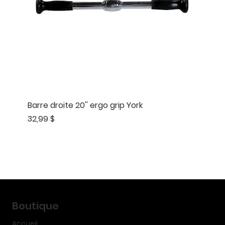
Barre droite 20'' ergo grip York
Prix
32,99 $
Boutique
Accueil