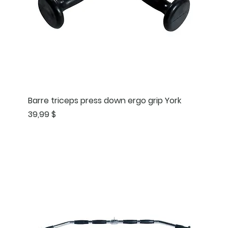
Barre triceps press down ergo grip York
Prix
39,99 $