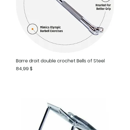
Barre droit double crochet Bells of Steel
Prix
84,99 $