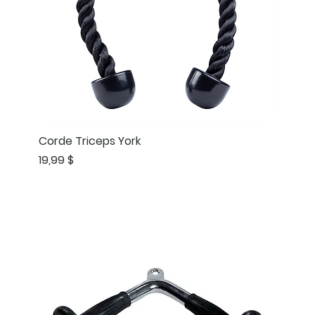
Corde Triceps York
Prix
19,99 $