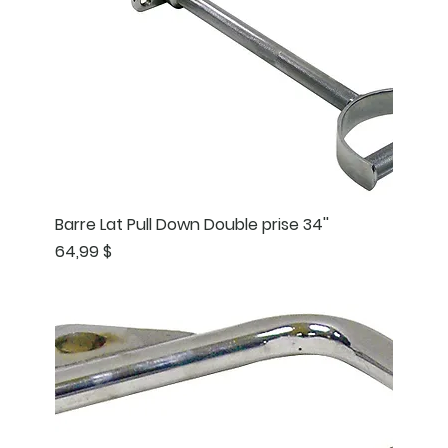
Barre Lat Pull Down Double prise 34''
Prix
64,99 $