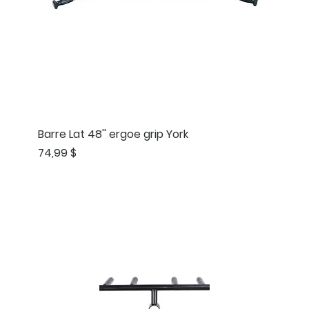
Barre Lat 48'' ergoe grip York
Prix
74,99 $